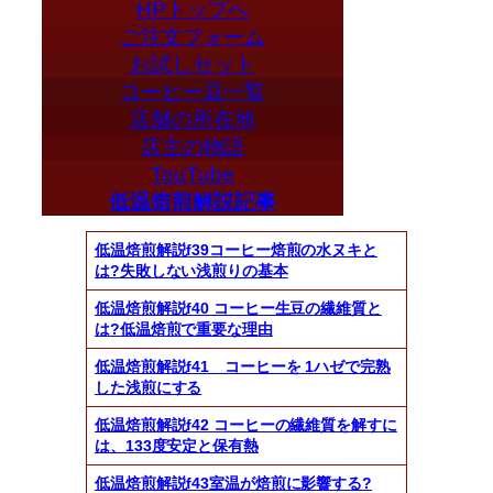
HPトップへ
ご注文フォーム
お試しセット
コーヒー豆一覧
店舗の所在地
店主の物語
TouTube
低温焙煎解説記事
低温焙煎解説f39コーヒー焙煎の水ヌキと
は?失敗しない浅煎りの基本
低温焙煎解説f40 コーヒー生豆の繊維質と
は?低温焙煎で重要な理由
低温焙煎解説f41 コーヒーを 1ハゼで完熟
した浅煎にする
低温焙煎解説f42 コーヒーの繊維質を解すに
は、133度安定と保有熱
低温焙煎解説f43室温が焙煎に影響する?