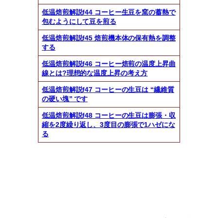
低温焙煎解説f44 コーヒー生豆を窯の蓄熱で
包むようにして豆を煎る
低温焙煎解説f45 焙煎機本体の保有熱を調整
する
低温焙煎解説f46 コーヒー焙煎の温度上昇曲
線とは?理想的な温度上昇の考え方
低温焙煎解説f47 コーヒーの生豆は “繊維質
の硬い塊” です
低温焙煎解説f48 コーヒーの生豆は膨張・収
縮を2度繰り返し、3度目の膨張で1ハゼにな
る