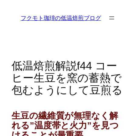
内
容
フクモト珈琲の低温焙煎ブログ
を
ス
キ
ッ
プ
低温焙煎解説f44 コー
ヒー生豆を窯の蓄熱で
包むようにして豆煎る
生豆の繊維質が無理なく解
れる”温度帯と火力”を見つ
けることが最重要