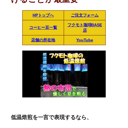
HPトップへ
ご注文フォーム
フクモト珈琲BASE
コーヒー豆一覧
店
店舗の所在地
YouTube
低温焙煎を一言で表現するなら、